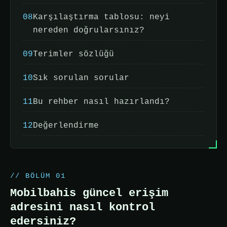
08
Karşılaştırma tablosu: neyi
nereden doğrularsınız?
09
Terimler sözlüğü
10
Sık sorulan sorular
11
Bu rehber nasıl hazırlandı?
12
Değerlendirme
// BÖLÜM 01
Mobilbahis güncel erişim
adresini nasıl kontrol
edersiniz?