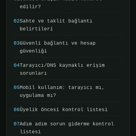
edilir?
02
Sahte ve taklit bağlantı
belirtileri
03
Güvenli bağlantı ve hesap
güvenliği
04
Tarayıcı/DNS kaynaklı erişim
sorunları
05
Mobil kullanım: tarayıcı mı,
uygulama mı?
06
Üyelik öncesi kontrol listesi
07
Adım adım sorun giderme kontrol
listesi