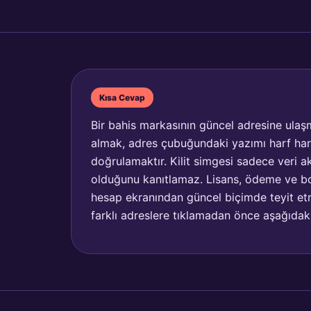
Kısa Cevap
Bir bahis markasının güncel adresine ulaşm
almak, adres çubuğundaki yazımı harf harf 
doğrulamaktır. Kilit simgesi sadece veri ak
olduğunu kanıtlamaz. Lisans, ödeme ve bonu
hesap ekranından güncel biçimde teyit etme
farklı adreslere tıklamadan önce aşağıdaki