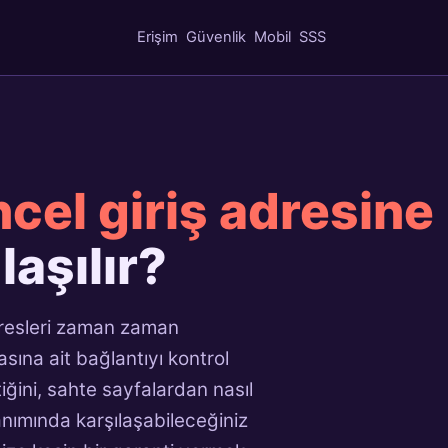
Erişim
Güvenlik
Mobil
SSS
cel giriş adresine
laşılır?
dresleri zaman zaman
sına ait bağlantıyı kontrol
ğini, sahte sayfalardan nasıl
anımında karşılaşabileceğiniz