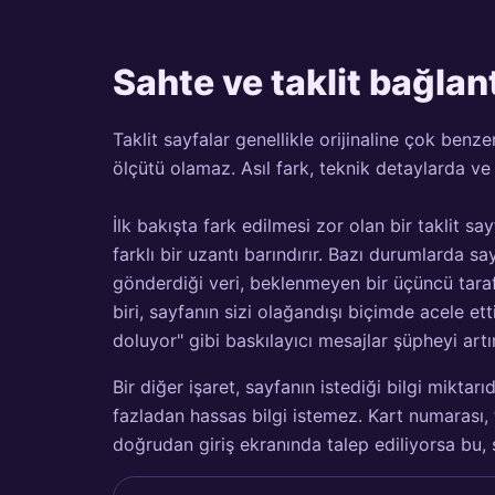
Sahte ve taklit bağlantı
Taklit sayfalar genellikle orijinaline çok ben
ölçütü olamaz. Asıl fark, teknik detaylarda ve 
İlk bakışta fark edilmesi zor olan bir taklit sa
farklı bir uzantı barındırır. Bazı durumlarda s
gönderdiği veri, beklenmeyen bir üçüncü taraf
biri, sayfanın sizi olağandışı biçimde acele et
doluyor" gibi baskılayıcı mesajlar şüpheyi artır
Bir diğer işaret, sayfanın istediği bilgi miktarı
fazladan hassas bilgi istemez. Kart numarası, t
doğrudan giriş ekranında talep ediliyorsa bu, s