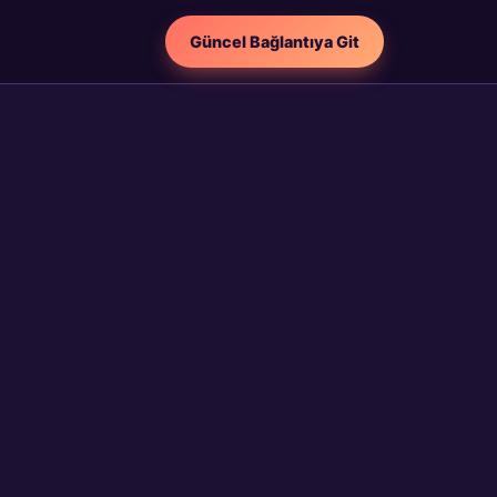
Güncel Bağlantıya Git