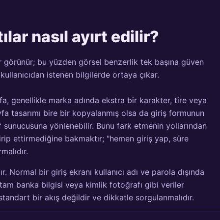
lar nasıl ayırt edilir?
zer görünür; bu yüzden görsel benzerlik tek başına güven
kullanıcıdan istenen bilgilerde ortaya çıkar.
yfa, genellikle marka adında ekstra bir karakter, tire veya
ayfa tasarımı bire bir kopyalanmış olsa da giriş formunun
 sunucusuna yönlenebilir. Bunu fark etmenin yollarından
tirip ettirmediğine bakmaktır; "hemen giriş yap, süre
malıdır.
dır. Normal bir giriş ekranı kullanıcı adı ve parola dışında
am banka bilgisi veya kimlik fotoğrafı gibi veriler
tandart bir akış değildir ve dikkatle sorgulanmalıdır.