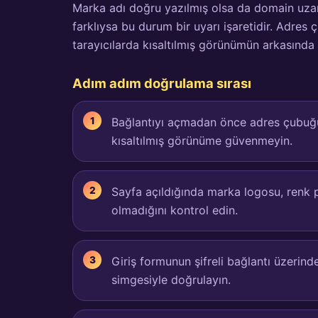
Marka adı doğru yazılmış olsa da domain uzant
farklıysa bu durum bir uyarı işaretidir. Adre
tarayıcılarda kısaltılmış görünümün arkasında g
Adım adım doğrulama sırası
Bağlantıyı açmadan önce adres çubuğ
kısaltılmış görünüme güvenmeyin.
Sayfa açıldığında marka logosu, renk pa
olmadığını kontrol edin.
Giriş formunun şifreli bağlantı üzerind
simgesiyle doğrulayın.