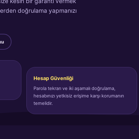
size kesin bir garanti vermek
 yerden doğrulama yapmanızı
ku
Hesap Güvenliği
Parola tekrarı ve iki aşamalı doğrulama,
hesabınızı yetkisiz erişime karşı korumanın
temelidir.