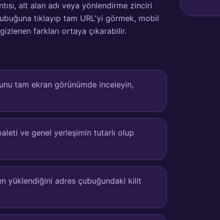
ısı, alt alan adı veya yönlendirme zinciri
s çubuğuna tıklayıp tam URL'yi görmek, mobil
izlenen farkları ortaya çıkarabilir.
unu tam ekran görünümde inceleyin,
leti ve genel yerleşimin tutarlı olup
en yüklendiğini adres çubuğundaki kilit