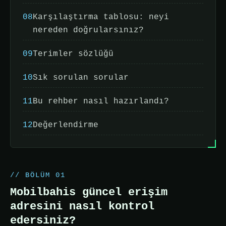
08
Karşılaştırma tablosu: neyi
nereden doğrularsınız?
09
Terimler sözlüğü
10
Sık sorulan sorular
11
Bu rehber nasıl hazırlandı?
12
Değerlendirme
// BÖLÜM 01
Mobilbahis güncel erişim
adresini nasıl kontrol
edersiniz?