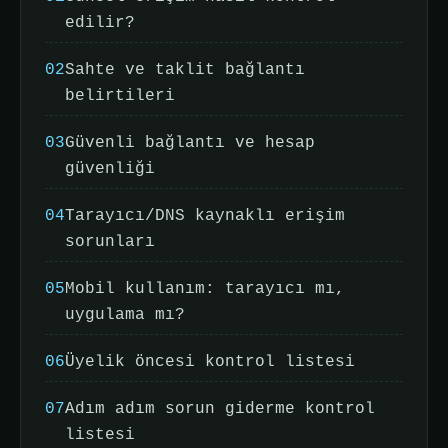
edilir?
02
Sahte ve taklit bağlantı
belirtileri
03
Güvenli bağlantı ve hesap
güvenliği
04
Tarayıcı/DNS kaynaklı erişim
sorunları
05
Mobil kullanım: tarayıcı mı,
uygulama mı?
06
Üyelik öncesi kontrol listesi
07
Adım adım sorun giderme kontrol
listesi