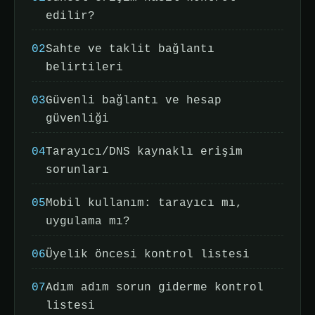
edilir?
02
Sahte ve taklit bağlantı
belirtileri
03
Güvenli bağlantı ve hesap
güvenliği
04
Tarayıcı/DNS kaynaklı erişim
sorunları
05
Mobil kullanım: tarayıcı mı,
uygulama mı?
06
Üyelik öncesi kontrol listesi
07
Adım adım sorun giderme kontrol
listesi