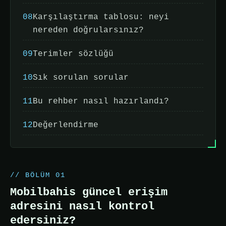
08
Karşılaştırma tablosu: neyi
nereden doğrularsınız?
09
Terimler sözlüğü
10
Sık sorulan sorular
11
Bu rehber nasıl hazırlandı?
12
Değerlendirme
// BÖLÜM 01
Mobilbahis güncel erişim
adresini nasıl kontrol
edersiniz?